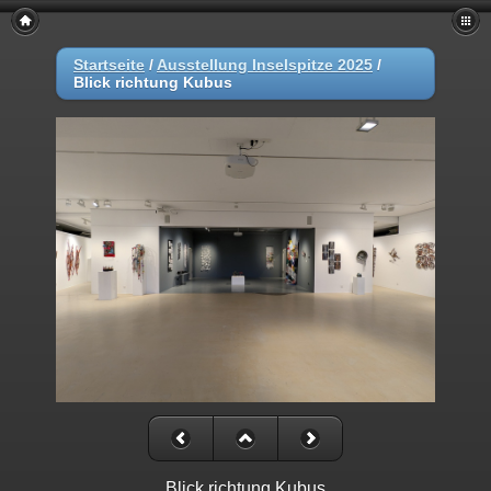
Startseite
/
Ausstellung Inselspitze 2025
/
Blick richtung Kubus
Blick richtung Kubus