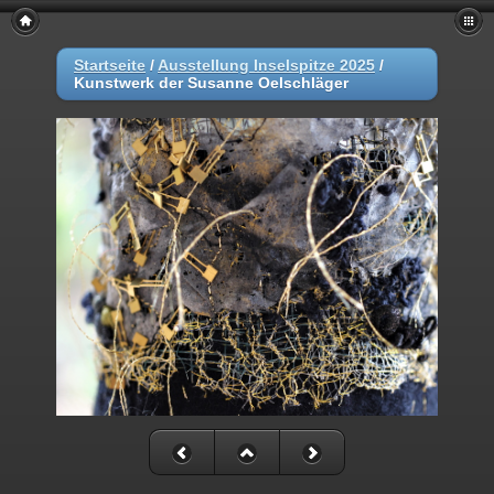
Startseite
/
Ausstellung Inselspitze 2025
/
Kunstwerk der Susanne Oelschläger