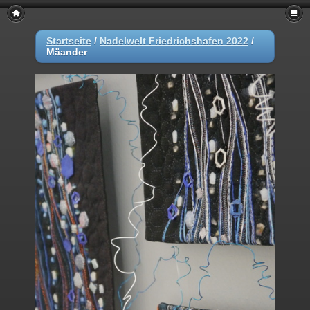
Startseite
/
Nadelwelt Friedrichshafen 2022
/
Mäander