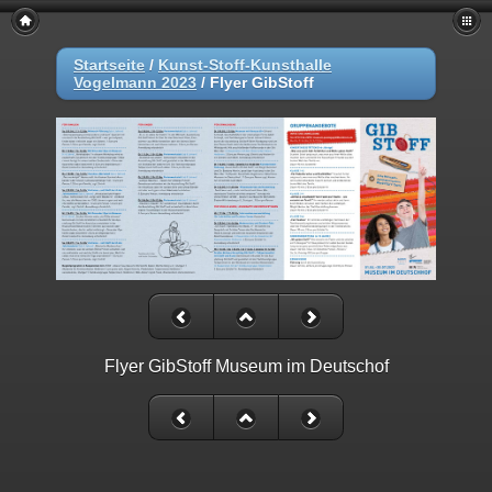
Startseite
/
Kunst-Stoff-Kunsthalle
Vogelmann 2023
/
Flyer GibStoff
Flyer GibStoff Museum im Deutschof