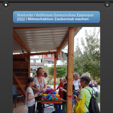
Startseite
/
Artificium Gartenschau Eppingen
2022
/
Mitmachaktion Zauberstab machen