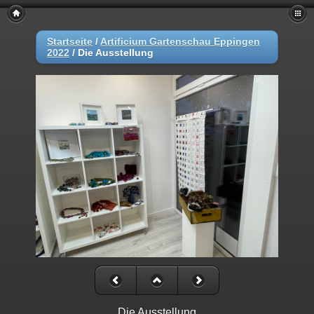
Startseite
/
Artificium Gartenschau Eppingen
2022
/
Die Ausstellung
Die Ausstellung