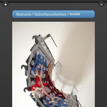
Startseite
/
Schrottgeschichten
/
Schild