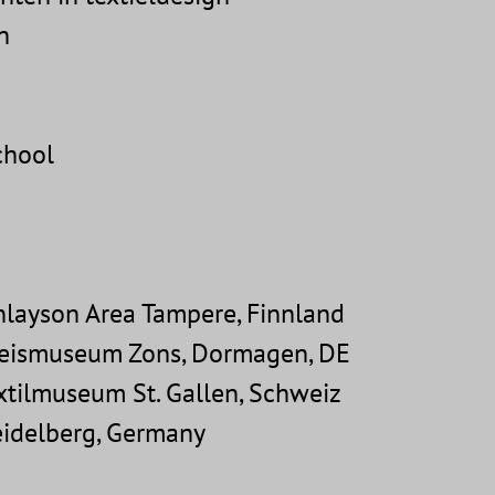
n
chool
inlayson Area Tampere, Finnland
Kreismuseum Zons, Dormagen, DE
extilmuseum St. Gallen, Schweiz
eidelberg, Germany