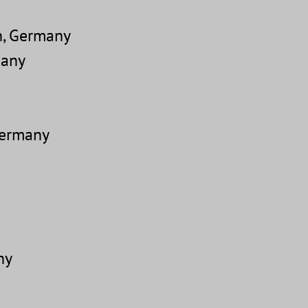
n, Germany
many
Germany
ny