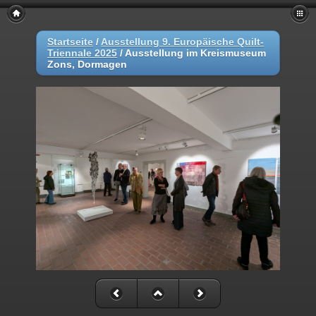
Startseite
/
Ausstellung 9. Europäische Quilt-
Triennale 2025
/
Ausstellung im Kreismuseum
Zons, Dormagen