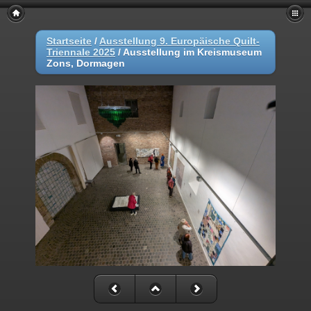
Startseite
/
Ausstellung 9. Europäische Quilt-
Triennale 2025
/
Ausstellung im Kreismuseum
Zons, Dormagen